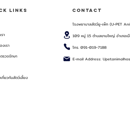
ck links
CONTACT
โรงพยาบาลสัตว์ยู-เพ็ท (U-PET An
บเรา
109 หมู่ 15 ตำบลขามใหญ่ อำเภอเ
ของเรา
โทร. 091-019-7188
จตรวจรักษา
E-mail Address:
Upetanimalhos
ี่ยวกับสัตว์เลี้ยง