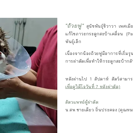
"ถ้วยฟู"
สุนัขพันธุ์ชิวาวา เพศเม
แก้ไขภาวะกระดูกสะบ้าเคลื่อน (Pa
พันธุ์เล็ก
เนื่องจากน้องถ้วยฟูมีอาการที่เ
การผ่าตัดเพื่อทำให้กระดูกสะบ้าก
หลังผ่านไป 1 สัปดาห์ สัตว์สามาร
เพื่อดูวิดีโอวันที่ 7 หลังผ่าตัด)
สัตวแพทย์ผู้ผ่าตัด:
น.สพ.ชายเดียว ถิ่นประคอง (คุณหม