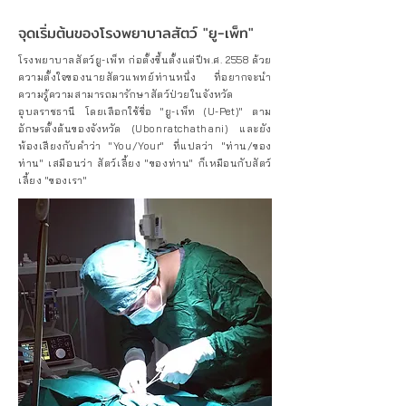
จุดเริ่มต้นของโรงพยาบาลสัตว์ "ยู-เพ็ท"
โรงพยาบาลสัตว์ยู-เพ็ท ก่อตั้งขึ้นตั้งแต่ปีพ.ศ. 2558 ด้วย
ความตั้งใจของนายสัตวแพทย์ท่านหนึ่ง ที่อยากจะนำ
ความรู้ความสามารถมารักษาสัตว์ป่วยในจังหวัด
อุบลราชธานี โดยเลือกใช้ชื่อ "ยู-เพ็ท (U-Pet)" ตาม
อักษรตั้งต้นของจังหวัด (Ubonratchathani) และยัง
พ้องเสียงกับคำว่า "You/Your" ที่แปลว่า "ท่าน/ของ
ท่าน" เสมือนว่า สัตว์เลี้ยง "ของท่าน" ก็เหมือนกับสัตว์
เลี้ยง "ของเรา"